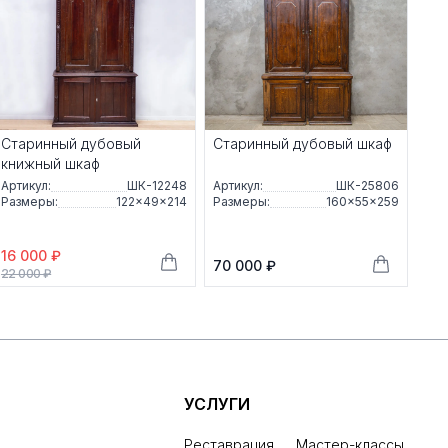
Старинный дубовый
Старинный дубовый шкаф
книжный шкаф
Артикул:
ШК-12248
Артикул:
ШК-25806
Размеры:
122×49×214
Размеры:
160×55×259
16 000 ₽
70 000 ₽
22 000 ₽
УСЛУГИ
Реставрация
Мастер-классы