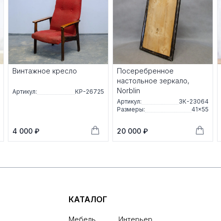
Винтажное кресло
Посеребренное
настольное зеркало,
Norblin
Артикул:
КР-26725
Артикул:
ЗК-23064
Размеры:
41×55
4 000 ₽
20 000 ₽
КАТАЛОГ
Мебель
Интерьер