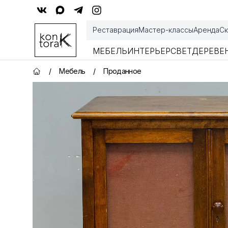
Контора К
Реставрация
Мастер-классы
Аренда
Ск
МЕБЕЛЬ
ИНТЕРЬЕР
СВЕТ
ДЕРЕВЕ
/
Мебель
/
Проданное
Главная страница