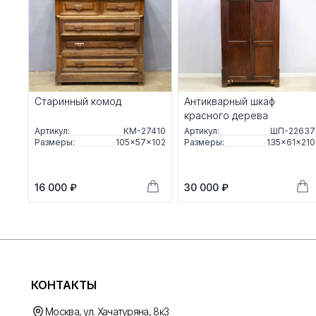
Старинный комод
Антикварный шкаф
красного дерева
Артикул:
КМ-27410
Артикул:
ШП-22637
Размеры:
105×57×102
Размеры:
135×61×210
16 000 ₽
30 000 ₽
КОНТАКТЫ
Москва, ул. Хачатуряна, 8к3