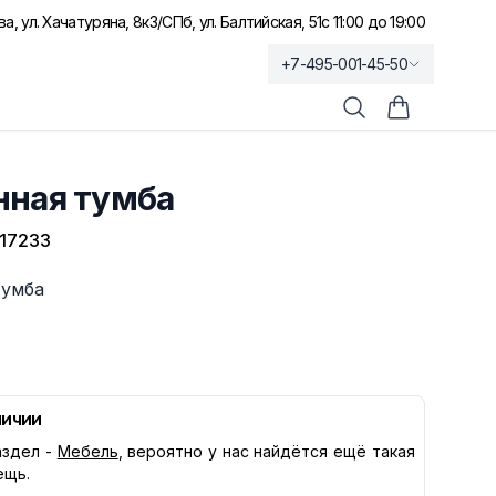
а, ул. Хачатуряна, 8к3
/
СПб, ул. Балтийская, 51
с 11:00 до 19:00
+7-495-001-45-50
Поиск
Корзина по
нная тумба
17233
тумба
личии
здел -
Мебель
, вероятно у нас найдётся ещё такая
ещь.