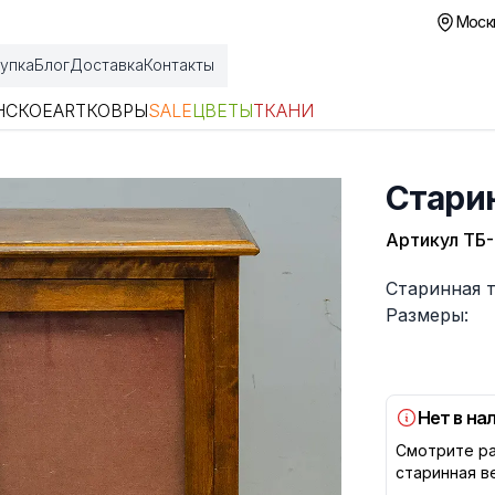
Москв
упка
Блог
Доставка
Контакты
НСКОЕ
ART
КОВРЫ
SALE
ЦВЕТЫ
ТКАНИ
Стари
Артикул
ТБ-
Описание
Старинная 
Размеры:
Нет в на
Смотрите ра
старинная в