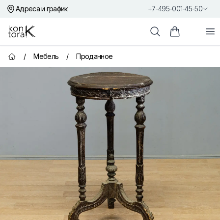
Адреса и график
+7-495-001-45-50
Контора К
От
Поиск
Корзина пок
/
Мебель
/
Проданное
Главная страница