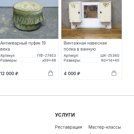
Антикварный пуфик 19
Винтажная навесная
века
полка в ванную
Артикул:
ПФ-27453
Артикул:
ШК-25360
Размеры:
⌀59×48
Размеры:
60×14×40
12 000 ₽
4 000 ₽
УСЛУГИ
Реставрация
Мастер-классы