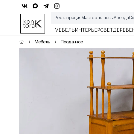
Контора К
Реставрация
Мастер-классы
Аренда
Ск
МЕБЕЛЬ
ИНТЕРЬЕР
СВЕТ
ДЕРЕВЕ
/
Мебель
/
Проданное
Главная страница