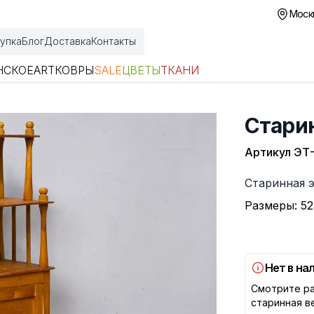
Москв
упка
Блог
Доставка
Контакты
НСКОЕ
ART
КОВРЫ
SALE
ЦВЕТЫ
ТКАНИ
Стари
Артикул
ЭТ-
Описание
Старинная 
Размеры: 52
Нет в на
Смотрите ра
старинная в