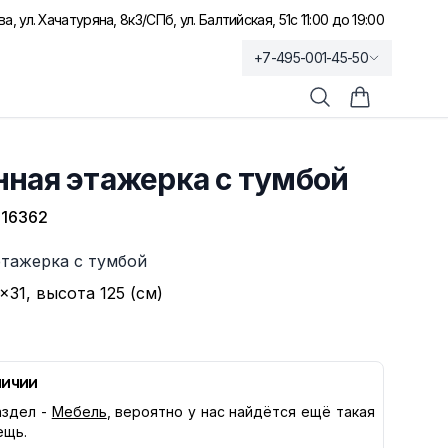
а, ул. Хачатуряна, 8к3
/
СПб, ул. Балтийская, 51
с 11:00 до 19:00
+7-495-001-45-50
Поиск
Корзина по
нная этажерка с тумбой
16362
этажерка с тумбой
×31, высота 125 (см)
личии
здел -
Мебель
, вероятно у нас найдётся ещё такая
ещь.