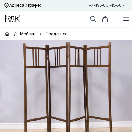
Адреса и график
+7-495-001-45-50
Контора К
От
Поиск
Корзина пок
/
Мебель
/
Проданное
Главная страница