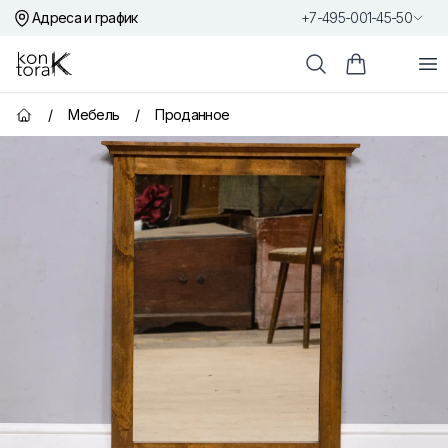
Адреса и график
+7-495-001-45-50
Контора К
От
Поиск
Корзина пок
/
Мебель
/
Проданное
Главная страница