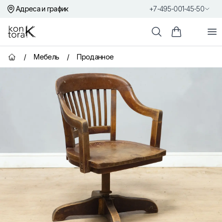
Адреса и график
+7-495-001-45-50
Контора К
От
Поиск
Корзина пок
/
Мебель
/
Проданное
Главная страница