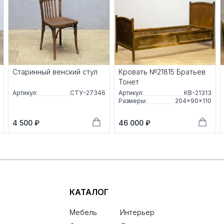
Старинный венский стул
Кровать №21815 Братьев
Тонет
Артикул:
СТУ-27346
Артикул:
КВ-21313
Размеры:
204×90×110
4 500 ₽
46 000 ₽
КАТАЛОГ
Мебель
Интерьер