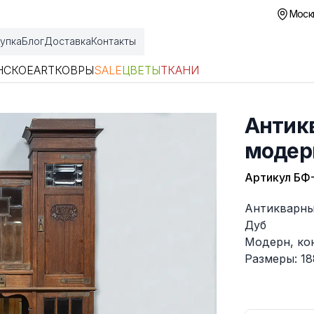
Москв
упка
Блог
Доставка
Контакты
НСКОЕ
ART
КОВРЫ
SALE
ЦВЕТЫ
ТКАНИ
Антик
модер
Артикул
БФ-
Описание
Антикварны
Дуб
Модерн, кон
Размеры: 18