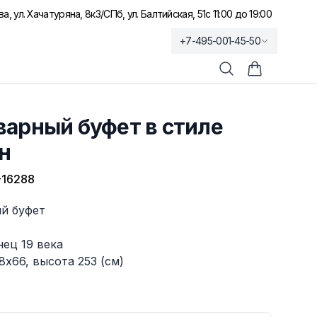
а, ул. Хачатуряна, 8к3
/
СПб, ул. Балтийская, 51
с 11:00 до 19:00
+7-495-001-45-50
Поиск
Корзина по
варный буфет в стиле
н
16288
й буфет
ец 19 века
8х66, высота 253 (см)