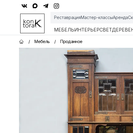
Контора К
Реставрация
Мастер-классы
Аренда
Ск
МЕБЕЛЬ
ИНТЕРЬЕР
СВЕТ
ДЕРЕВЕ
/
Мебель
/
Проданное
Главная страница