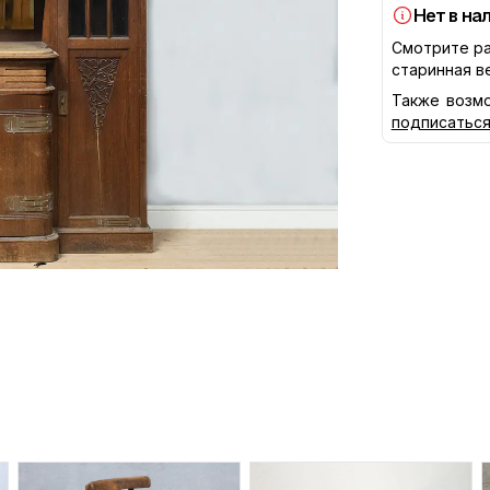
Нет в на
Смотрите ра
старинная в
Также возмо
подписатьс