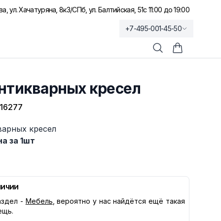
а, ул. Хачатуряна, 8к3
/
СПб, ул. Балтийская, 51
с 11:00 до 19:00
+7-495-001-45-50
Поиск
Корзина по
антикварных кресел
16277
варных кресел
а за 1шт
личии
здел -
Мебель
, вероятно у нас найдётся ещё такая
ещь.