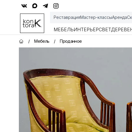
Контора К
Реставрация
Мастер-классы
Аренда
Ск
МЕБЕЛЬ
ИНТЕРЬЕР
СВЕТ
ДЕРЕВЕ
/
Мебель
/
Проданное
Главная страница