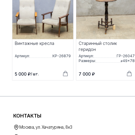
Винтажные кресла
Старинный столик
геридон
Артикул:
КР-26879
Артикул:
ГР-26047
Размеры:
⌀49×78
5 000 ₽
7 000 ₽
/ шт.
КОНТАКТЫ
Москва, ул. Хачатуряна, 8к3