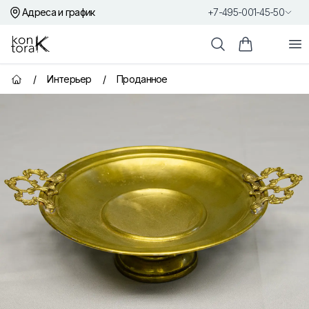
Адреса и график
+7-495-001-45-50
Контора К
От
Поиск
Корзина пок
/
Интерьер
/
Проданное
Главная страница