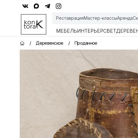
Контора К
Реставрация
Мастер-классы
Аренда
Ск
МЕБЕЛЬ
ИНТЕРЬЕР
СВЕТ
ДЕРЕВЕ
/
Деревенское
/
Проданное
Главная страница