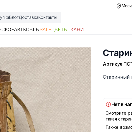
Москв
упка
Блог
Доставка
Контакты
НСКОЕ
ART
КОВРЫ
SALE
ЦВЕТЫ
ТКАНИ
Старин
Артикул
ПСТ
Описание
Старинный 
Нет в на
Смотрите ра
такая стари
Также возмо