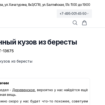
а, ул. Хачатуряна, 8к3
/
СПб, ул. Балтийская, 51
с 11:00 до 19:00
+7-495-001-45-50
Поиск
Корзина по
ный кузов из бересты
-13675
кузов из бересты
личии
здел -
Деревенское
, вероятно у нас найдётся ещё
нная вещь.
жно скоро у нас будет что-то похожее, советуем