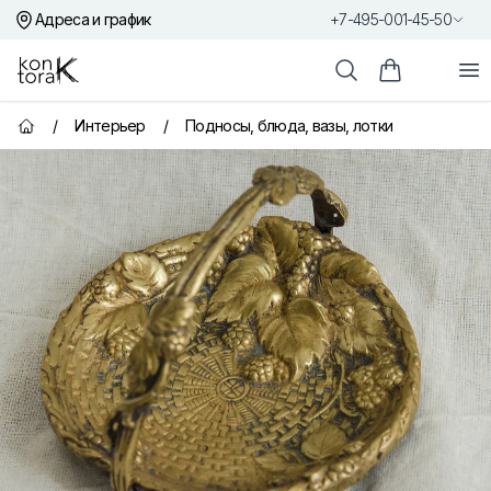
Адреса и график
+7-495-001-45-50
Контора К
От
Поиск
Корзина пок
/
Интерьер
/
Подносы, блюда, вазы, лотки
Главная страница