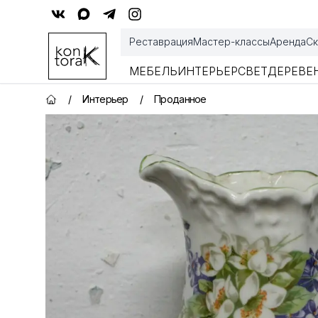
Контора К
Реставрация
Мастер-классы
Аренда
Ск
МЕБЕЛЬ
ИНТЕРЬЕР
СВЕТ
ДЕРЕВЕ
/
Интерьер
/
Проданное
Главная страница