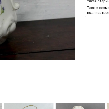
такая стари
Также возмо
подписатьс