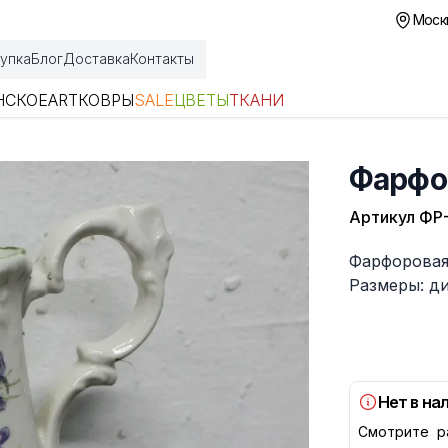
Москв
упка
Блог
Доставка
Контакты
НСКОЕ
ART
КОВРЫ
SALE
ЦВЕТЫ
ТКАНИ
Фарфо
Артикул
ФР-
Описание
Фарфоровая
Размеры: ди
Нет в на
Смотрите р