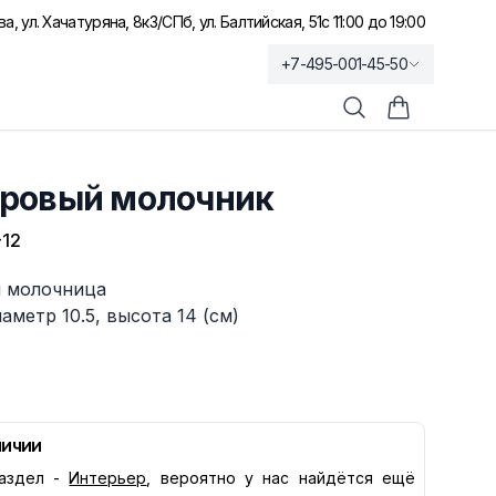
а, ул. Хачатуряна, 8к3
/
СПб, ул. Балтийская, 51
с 11:00 до 19:00
+7-495-001-45-50
Поиск
Корзина по
ровый молочник
12
 молочница
аметр 10.5, высота 14 (см)
личии
аздел -
Интерьер
, вероятно у нас найдётся ещё