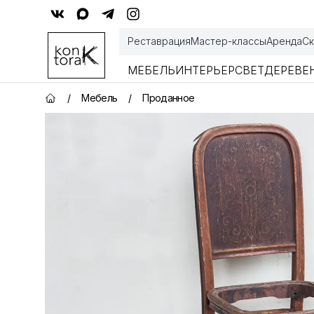
Контора К
Реставрация
Мастер-классы
Аренда
Ск
МЕБЕЛЬ
ИНТЕРЬЕР
СВЕТ
ДЕРЕВЕ
/
Мебель
/
Проданное
Главная страница