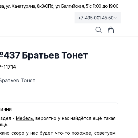
а, ул. Хачатуряна, 8к3
/
СПб, ул. Балтийская, 51
с 11:00 до 19:00
+7-495-001-45-50
Поиск
Корзина по
№437 Братьев Тонет
-11714
Братьев Тонет
личии
здел -
Мебель
, вероятно у нас найдётся ещё такая
ещь.
жно скоро у нас будет что-то похожее, советуем