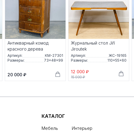
Антикварный комод
Журнальный стол Jiří
красного дерева
Jiroutek
Артикул:
КМ-27301
Артикул:
ЖС-19165
Размеры:
73×48×99
Размеры:
110×55×60
12 000 ₽
20 000 ₽
15 000 ₽
КАТАЛОГ
Мебель
Интерьер