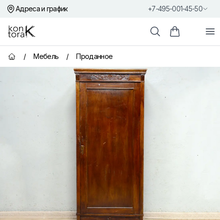
Адреса и график
+7-495-001-45-50
Контора К
От
Поиск
Корзина пок
/
Мебель
/
Проданное
Главная страница