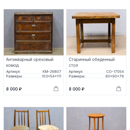
Антикварный ореховый
Старинный обеденный
комод
стол
Артикул:
КМ-26807
Артикул:
СО-17054
Размеры:
103×54×111
Размеры:
90×90×76
8 000 ₽
8 000 ₽