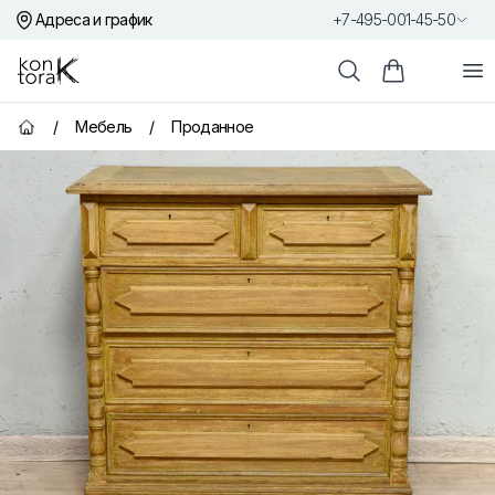
Адреса и график
+7-495-001-45-50
Контора К
От
Поиск
Корзина пок
/
Мебель
/
Проданное
Главная страница