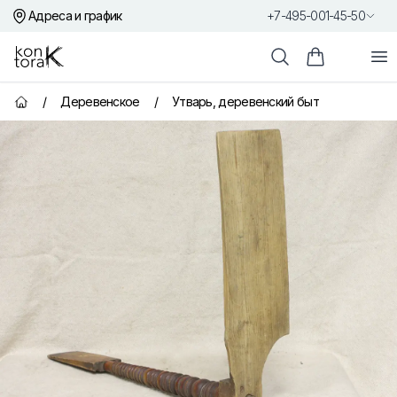
Адреса и график
+7-495-001-45-50
Контора К
От
Поиск
Корзина пок
/
Деревенское
/
Утварь, деревенский быт
Главная страница