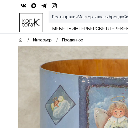
Контора К
Реставрация
Мастер-классы
Аренда
Ск
МЕБЕЛЬ
ИНТЕРЬЕР
СВЕТ
ДЕРЕВЕ
/
Интерьер
/
Проданное
Главная страница