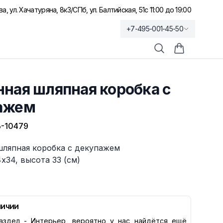
а, ул. Хачатуряна, 8к3
/
СПб, ул. Балтийская, 51
с 11:00 до 19:00
+7-495-001-45-50
Поиск
Корзина по
ная шляпная коробка с
ажем
-10479
шляпная коробка с декупажем
х34, высота 33 (см)
личии
аздел -
Интерьер
, вероятно у нас найдётся ещё