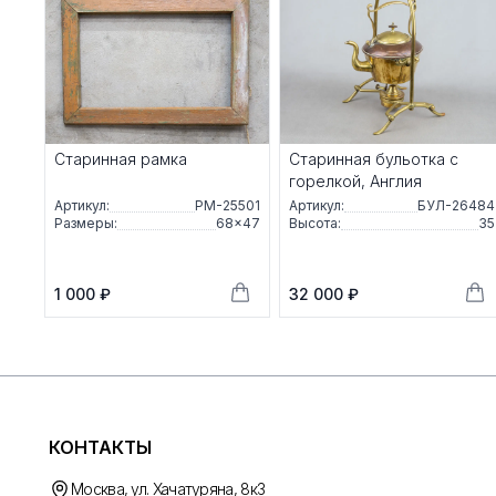
Старинная рамка
Стaриннaя бульотка с
горелкой, Англия
Артикул:
РМ-25501
Артикул:
БУЛ-26484
Размеры:
68×47
Высота:
35
1 000 ₽
32 000 ₽
КОНТАКТЫ
Москва, ул. Хачатуряна, 8к3