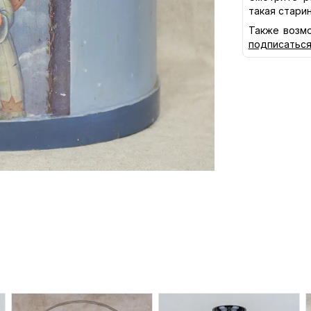
такая стари
Также возмо
подписатьс