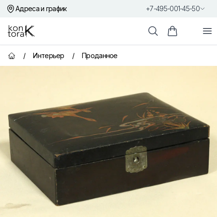
Адреса и график
+7-495-001-45-50
Контора К
От
Поиск
Корзина пок
/
Интерьер
/
Проданное
Главная страница