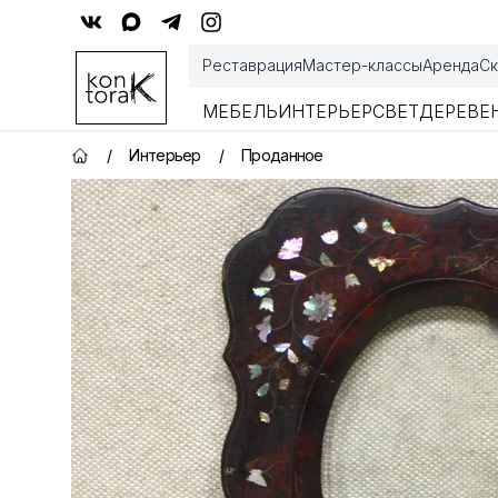
Контора К
Реставрация
Мастер-классы
Аренда
Ск
МЕБЕЛЬ
ИНТЕРЬЕР
СВЕТ
ДЕРЕВЕ
/
Интерьер
/
Проданное
Главная страница