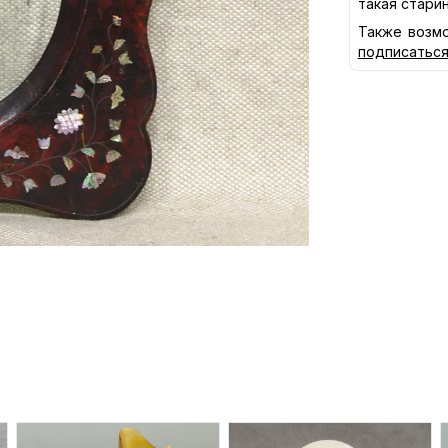
такая стари
Также возмо
подписатьс