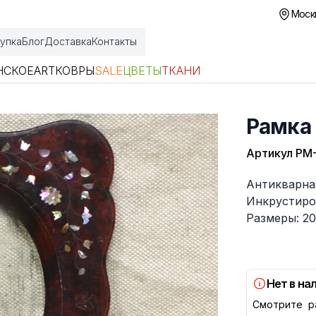
Москв
упка
Блог
Доставка
Контакты
НСКОЕ
ART
КОВРЫ
SALE
ЦВЕТЫ
ТКАНИ
Рамка 
Артикул
РМ-
Описание
Антикварна
Инкрустиро
Размеры: 20
Нет в на
Смотрите р