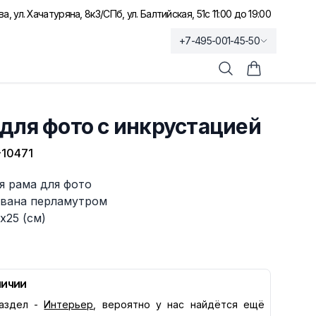
а, ул. Хачатуряна, 8к3
/
СПб, ул. Балтийская, 51
с 11:00 до 19:00
+7-495-001-45-50
Поиск
Корзина по
для фото с инкрустацией
10471
я рама для фото
вана перламутром
х25 (см)
личии
аздел -
Интерьер
, вероятно у нас найдётся ещё