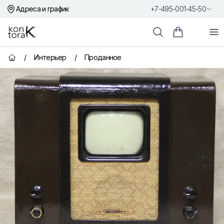
Адреса и график
+7-495-001-45-50
Контора К
От
Поиск
Корзина пок
/
Интерьер
/
Проданное
Главная страница