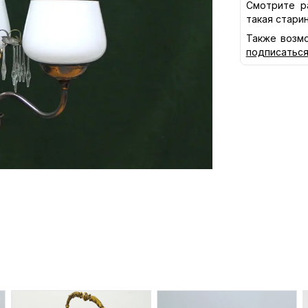
Смотрите р
такая стари
Также возмо
подписатьс