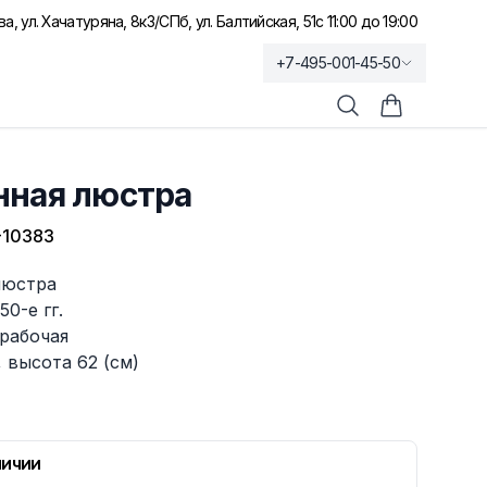
а, ул. Хачатуряна, 8к3
/
СПб, ул. Балтийская, 51
с 11:00 до 19:00
+7-495-001-45-50
Поиск
Корзина по
нная люстра
-10383
люстра
0-е гг.
рабочая
 высота 62 (см)
личии