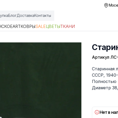
Москв
упка
Блог
Доставка
Контакты
НСКОЕ
ART
КОВРЫ
SALE
ЦВЕТЫ
ТКАНИ
Стари
Артикул
ЛС
Описание
Старинная 
СССР, 1940-5
Полностью 
Диаметр 38,
Нет в на