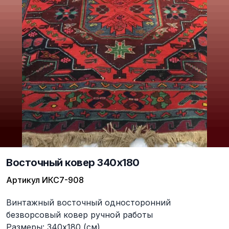
Восточный ковер 340x180
Артикул
ИКС7-908
Описание
Винтажный восточный односторонний
безворсовый ковер ручной работы
Размеры: 340x180 (см)