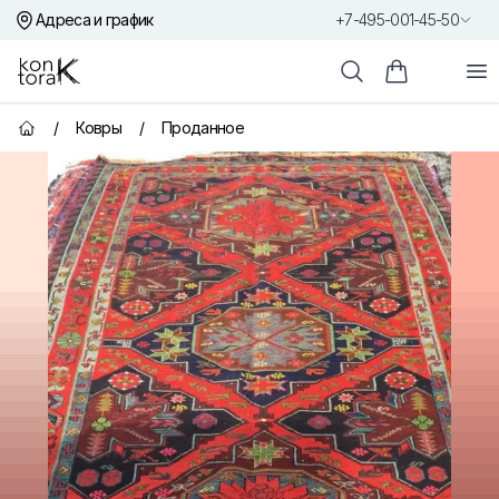
Адреса и график
+7-495-001-45-50
Контора К
От
Поиск
Корзина пок
/
Ковры
/
Проданное
Главная страница