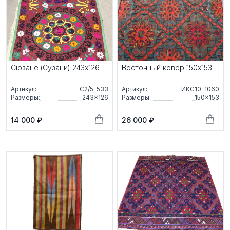
Сюзане (Сузани) 243x126
Восточный ковер 150x153
Артикул:
С2/5-533
Артикул:
ИКС10-1060
Размеры:
243×126
Размеры:
150×153
14 000 ₽
26 000 ₽