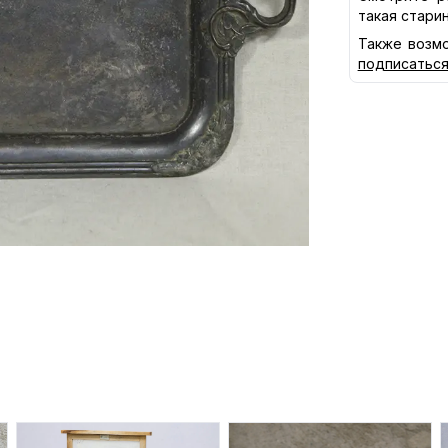
такая стари
Также возмо
подписатьс