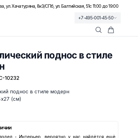
а, ул. Хачатуряна, 8к3
/
СПб, ул. Балтийская, 51
с 11:00 до 19:00
+7-495-001-45-50
Поиск
Корзина по
лический поднос в стиле
н
С-10232
кий поднос в стиле модерн
х27 (см)
личии
аздел -
Интерьер
, вероятно у нас найдётся ещё