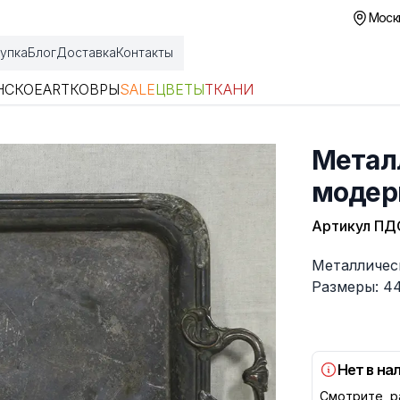
Москв
упка
Блог
Доставка
Контакты
НСКОЕ
ART
КОВРЫ
SALE
ЦВЕТЫ
ТКАНИ
Метал
модер
Артикул
ПД
Описание
Металличес
Размеры: 44
Нет в на
Смотрите р