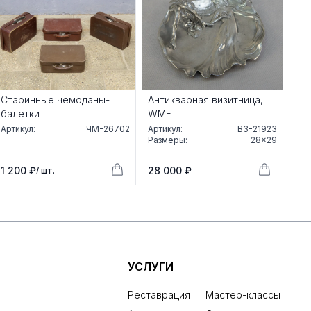
Старинные чемоданы-
Антикварная визитница,
балетки
WMF
Артикул:
ЧМ-26702
Артикул:
ВЗ-21923
Размеры:
28×29
1 200 ₽
28 000 ₽
/ шт.
УСЛУГИ
Реставрация
Мастер-классы