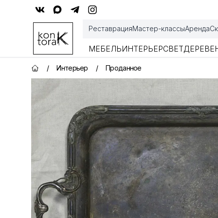
Контора К
Реставрация
Мастер-классы
Аренда
Ск
МЕБЕЛЬ
ИНТЕРЬЕР
СВЕТ
ДЕРЕВЕ
/
Интерьер
/
Проданное
Главная страница