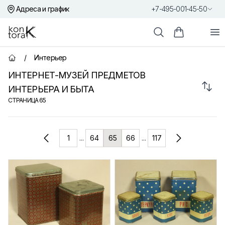
Адреса и график
+7-495-001-45-50
Контора К
От
Поиск
Корзина пок
/
Интерьер
Главная страница
ИНТЕРНЕТ-МУЗЕЙ ПРЕДМЕТОВ
Сорт
ИНТЕРЬЕРА И БЫТА
СТРАНИЦА
65
Товары
1
...
64
65
66
...
117