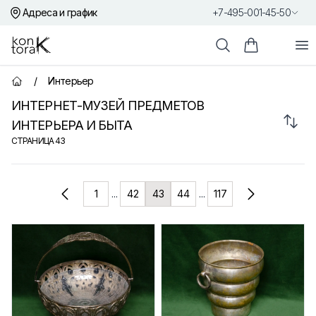
Адреса и график
+7-495-001-45-50
Контора К
От
Поиск
Корзина пок
/
Интерьер
Главная страница
ИНТЕРНЕТ-МУЗЕЙ ПРЕДМЕТОВ
Сорт
ИНТЕРЬЕРА И БЫТА
СТРАНИЦА
43
Товары
1
...
42
43
44
...
117