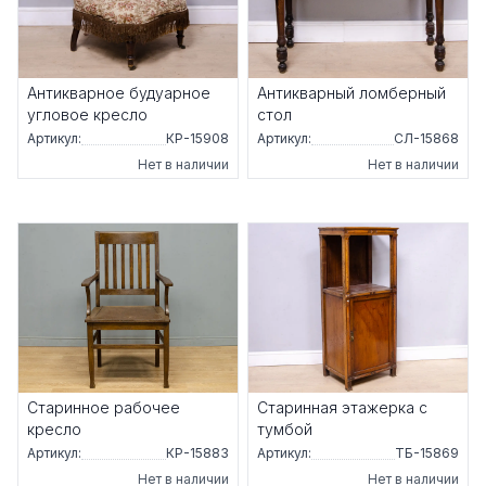
Антикварное будуарное
Антикварный ломберный
угловое кресло
стол
Артикул:
КР-15908
Артикул:
СЛ-15868
Нет в наличии
Нет в наличии
Старинное рабочее
Старинная этажерка с
кресло
тумбой
Артикул:
КР-15883
Артикул:
ТБ-15869
Нет в наличии
Нет в наличии