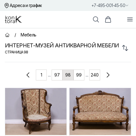
Адреса и график
+7-495-001-45-50
Контора К
От
Поиск
Корзина пок
/
Мебель
Главная страница
ИНТЕРНЕТ-МУЗЕЙ АНТИКВАРНОЙ МЕБЕЛИ
Сорт
СТРАНИЦА
98
Товары
1
...
97
98
99
...
240