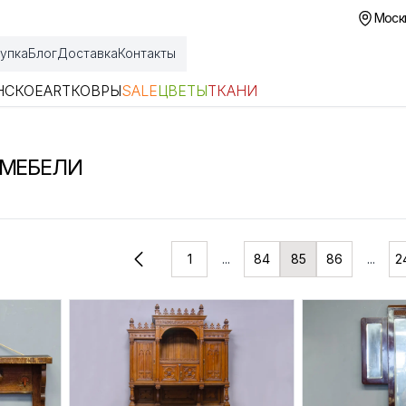
Москв
упка
Блог
Доставка
Контакты
НСКОЕ
ART
КОВРЫ
SALE
ЦВЕТЫ
ТКАНИ
 МЕБЕЛИ
1
...
84
85
86
...
2