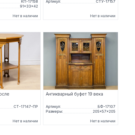
КП-17158
Артикул:
СТУ-17157
91×33×42
Нет в наличии
Нет в наличии
после
Антикварный буфет 19 века
СТ-17147-ПР
Артикул:
БФ-17107
Размеры:
205×57×205
Нет в наличии
Нет в наличии