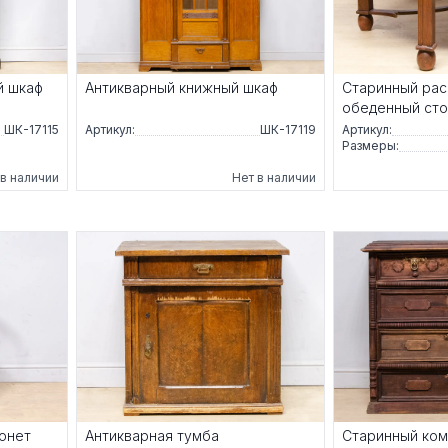
й шкаф
Антикварный книжный шкаф
Старинный рас
обеденный ст
ШК-17115
Артикул:
ШК-17119
Артикул:
Размеры:
 в наличии
Нет в наличии
онет
Антикварная тумба
Старинный ко