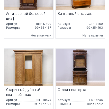
Антикварный бельевой
Винтажный стеллаж
шкаф
Артикул:
ШП-17409
Артикул:
СТ-18250
Размеры:
99×65×187
Размеры:
90×35×163
Нет в наличии
Нет в наличии
Старинный дубовый
Старинная горка
платяной шкаф
Артикул:
ШП-18574
Артикул:
ГК-15246
Размеры:
161×47×194
Размеры:
88×54×212