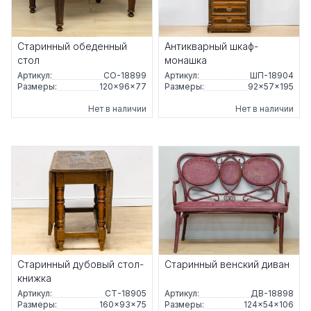
Старинный обеденный
Антикварный шкаф-
стол
монашка
Артикул:
СО-18899
Артикул:
ШП-18904
Размеры:
120×96×77
Размеры:
92×57×195
Нет в наличии
Нет в наличии
Старинный дубовый стол-
Старинный венский диван
книжка
Артикул:
СТ-18905
Артикул:
ДВ-18898
Размеры:
160×93×75
Размеры:
124×54×106