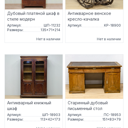
Дубовый платяной шкаф в
Антикварное венское
стиле модерн
кресло-качалка
Артикул:
ШП-11232
Артикул:
КР-18900
Размеры:
135×71×214
Нет в наличии
Нет в наличии
Антикварный книжный
Старинный дубовый
шкаф
письменный стол
Артикул:
ШП-18903
Артикул:
ПС-18953
Размеры:
113×42×173
Размеры:
151×83×79