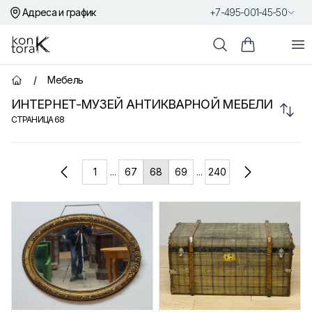
Адреса и график
+7-495-001-45-50
Контора К
От
Поиск
Корзина пок
/
Мебель
Главная страница
ИНТЕРНЕТ-МУЗЕЙ АНТИКВАРНОЙ МЕБЕЛИ
Сорт
СТРАНИЦА
68
Товары
1
...
67
68
69
...
240