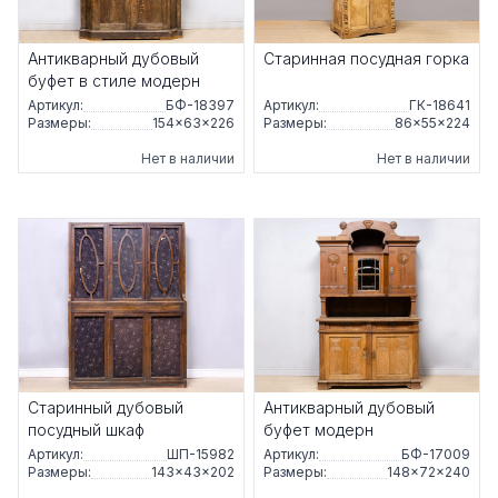
Антикварный дубовый
Старинная посудная горка
буфет в стиле модерн
Артикул:
БФ-18397
Артикул:
ГК-18641
Размеры:
154×63×226
Размеры:
86×55×224
Нет в наличии
Нет в наличии
Старинный дубовый
Антикварный дубовый
посудный шкаф
буфет модерн
Артикул:
ШП-15982
Артикул:
БФ-17009
Размеры:
143×43×202
Размеры:
148×72×240