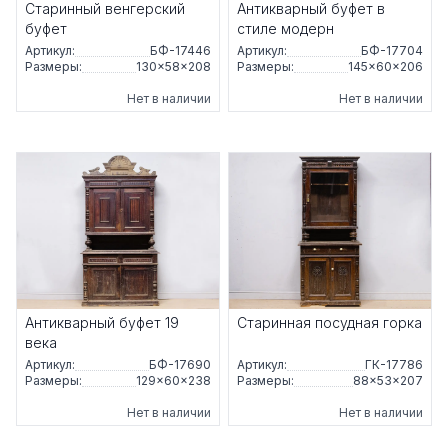
Старинный венгерский
Антикварный буфет в
буфет
стиле модерн
Артикул:
БФ-17446
Артикул:
БФ-17704
Размеры:
130×58×208
Размеры:
145×60×206
Нет в наличии
Нет в наличии
Антикварный буфет 19
Старинная посудная горка
века
Артикул:
БФ-17690
Артикул:
ГК-17786
Размеры:
129×60×238
Размеры:
88×53×207
Нет в наличии
Нет в наличии