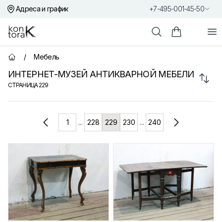
Адреса и график
+7-495-001-45-50
Контора К
От
Поиск
Корзина пок
/
Мебель
Главная страница
ИНТЕРНЕТ-МУЗЕЙ АНТИКВАРНОЙ МЕБЕЛИ
Сорт
СТРАНИЦА
229
Товары
1
...
228
229
230
...
240