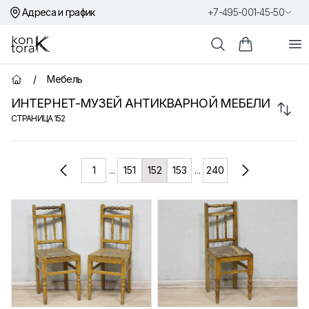
Адреса и график
+7-495-001-45-50
Контора К
От
Поиск
Корзина пок
/
Мебель
Главная страница
ИНТЕРНЕТ-МУЗЕЙ АНТИКВАРНОЙ МЕБЕЛИ
Сорт
СТРАНИЦА
152
Товары
1
...
151
152
153
...
240