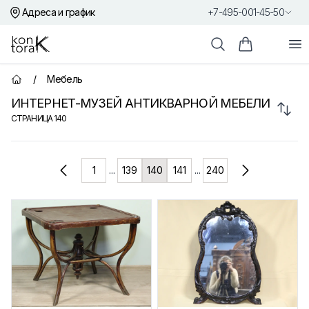
Адреса и график
+7-495-001-45-50
Контора К
От
Поиск
Корзина пок
/
Мебель
Главная страница
ИНТЕРНЕТ-МУЗЕЙ АНТИКВАРНОЙ МЕБЕЛИ
Сорт
СТРАНИЦА
140
Товары
1
...
139
140
141
...
240