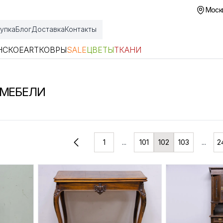
Москв
упка
Блог
Доставка
Контакты
НСКОЕ
ART
КОВРЫ
SALE
ЦВЕТЫ
ТКАНИ
 МЕБЕЛИ
1
...
101
102
103
...
2