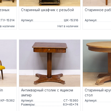
езных
Старинный шкафчик с резьбой
Старинное раб
СТУ-15314
Артикул:
ШК-15316
Артикул:
 в наличии
Нет в наличии
ín
Антикварный столик с ящиком
Старинный кру
ампир
стол
КР-15362
Артикул:
СТ-15360
Артикул:
Размеры:
63×45×74