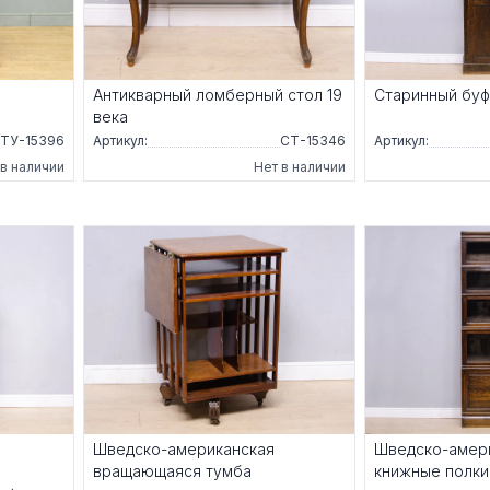
Антикварный ломберный стол 19
Старинный бу
века
ТУ-15396
Артикул:
СТ-15346
Артикул:
 в наличии
Нет в наличии
Шведско-американская
Шведско-амер
вращающаяся тумба
книжные полки