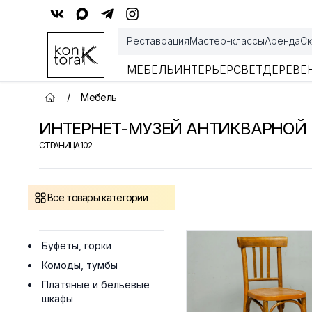
Контора К
Реставрация
Мастер-классы
Аренда
Ск
МЕБЕЛЬ
ИНТЕРЬЕР
СВЕТ
ДЕРЕВЕ
/
Мебель
Главная страница
ИНТЕРНЕТ-МУЗЕЙ АНТИКВАРНОЙ
СТРАНИЦА
102
Товары
Все товары категории
Буфеты, горки
Комоды, тумбы
Платяные и бельевые
шкафы