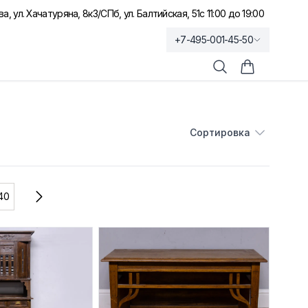
а, ул. Хачатуряна, 8к3
/
СПб, ул. Балтийская, 51
с 11:00 до 19:00
+7-495-001-45-50
Поиск
Корзина по
Сортировка
Сортировка
40