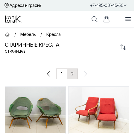
Адреса и график
+7-495-001-45-50
Контора К
От
Поиск
Корзина пок
/
Мебель
/
Кресла
Главная страница
СТАРИННЫЕ КРЕСЛА
Сорт
СТРАНИЦА
2
Товары
1
2