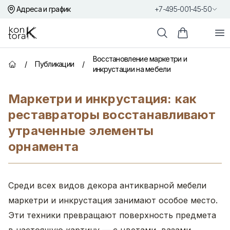
Адреса и график
+7-495-001-45-50
Контора К
От
Поиск
Корзина пок
Восстановление маркетри и
/
Публикации
/
Главная страница
инкрустации на мебели
Маркетри и инкрустация: как
реставраторы восстанавливают
утраченные элементы
орнамента
Среди всех видов декора антикварной мебели
маркетри и инкрустация занимают особое место.
Эти техники превращают поверхность предмета